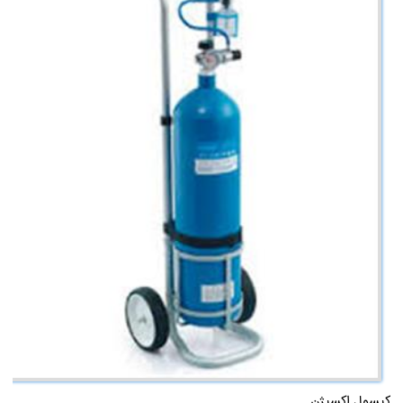
کپسول اکسیژن