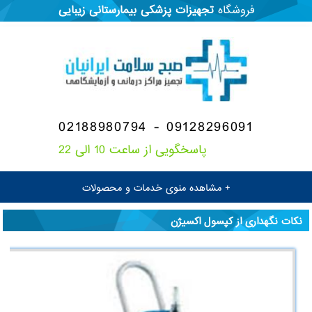
فروشگاه
تجهیزات پزشکی
بیمارستانی
زیبایی
02188980794 - 09128296091
پاسخگویی از ساعت 10 الی 22
+ مشاهده منوی خدمات و محصولات
نکات نگهداری از کپسول اکسیژن