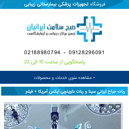
فروشگاه
تجهیزات پزشکی
بیمارستانی
زیبایی
02188980794 - 09128296091
پاسخگویی از ساعت 10 الی 22
+ مشاهده منوی خدمات و محصولات
ربات جراح ایرانی سینا و ربات داوینچی ایکس آمریکا + فیلم