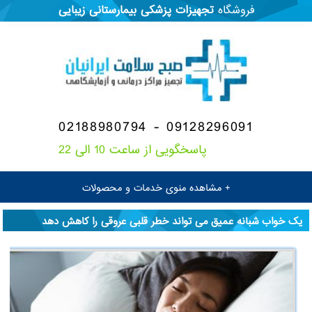
فروشگاه
تجهیزات پزشکی
بیمارستانی
زیبایی
02188980794 - 09128296091
پاسخگویی از ساعت 10 الی 22
+ مشاهده منوی خدمات و محصولات
یک خواب شبانه عمیق می تواند خطر قلبی عروقی را کاهش دهد