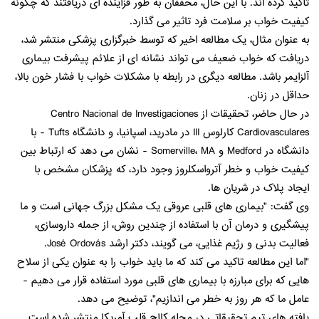
تأکید کرده اند. با این حال، محققان به طور فزاینده ای دریافتند که چگونه
کیفیت خواب بر سلامت فرد تاثیر می گذارد.
به عنوان مثال، یک مطالعه اخیر که توسط خبرگزاری پزشکی منتشر شد،
دریافت که خواب ضعیف می تواند نشانه ای از علائم پیشرفت بیماری
آلزایمر باشد. مطالعه دیگری در رابطه با مشکلات خواب با فشار خون بالا،
حداقل در زنان.
در حال حاضر، تحقیقات از Centro Nacional de Investigaciones
Cardiovasculares کارلوس III در مادرید، اسپانیا، و دانشگاه Tufts - با
دانشگاه در Medford و Somerville، MA - نشان می دهد که ارتباط بین
کیفیت خواب و خطر آترواسکلروز وجود دارد، که پزشکان مشخص با
ایجاد پلاک در شریان ها.
وی گفت: "بیماری های قلبی عروقی یک مشکل بزرگ جهانی است و ما
پیشگیری و درمان آن با استفاده از چندین روش، از جمله داروسازی،
فعالیت بدنی و رژیم غذایی، می گویند، دکتر ارشد José Ordovás.
"اما این مطالعه تاکید می کند که ما باید خواب را به عنوان یکی از سلاح
هایی که برای مبارزه با بیماری های قلبی مورد استفاده قرار می دهیم -
عامل ما که هر روز به خطر می اندازیم"، توضیح می دهد.
یافته های تیم تحقیقاتی در مجله کالج قلب آمریكا منتشر شده است.