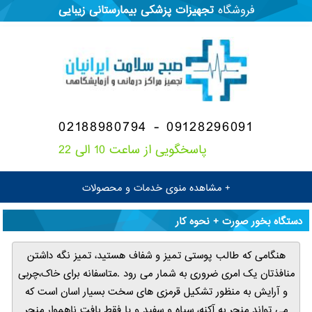
فروشگاه
تجهیزات پزشکی
بیمارستانی
زیبایی
02188980794 - 09128296091
پاسخگویی از ساعت 10 الی 22
+ مشاهده منوی خدمات و محصولات
دستگاه بخور صورت + نحوه کار
هنگامی که طالب پوستی تمیز و شفاف هستید، تمیز نگه داشتن
منافذتان یک امری ضروری به شمار می رود .متاسفانه برای خاک،چربی
و آرایش به منظور تشکیل قرمزی های سخت بسیار اسان است که
می تواند منجر به آکنه، سیاه و سفید و یا فقط بافت ناهموار منجر