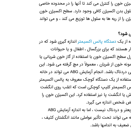
ژن خون را کنترل می کند تا آنها را در محدوده خاصی
 سلول بدن اکسیژن کافی وجود دارد. سطح اکسیژن خون
 را از ریه ها به سلول ها توزیع می کند ، و می تواند
ی شود؟
 از یک
دستگاه پالس اکسیمتر
اندازه گیری شود که در
 هستند که برای بزرگسال ، اطفال و یا حیوانات
ل سطح اکسیژن خون با استفاده از گاز خون شریانی یا
ش ، نمونه خون از شریان ، معمولاً در مچ گرفته می شود. این
روش بسیار دقیق است ، اما می تواند کمی دردناک باشد. انجام آزمایش ABG می تواند در خانه
 استفاده از یک دستگاه کوچک معروف به پالس اکسیمتر
الس اکسیمتر کلیپ کوچکی است که اغلب روی انگشت
وش یا انگشت پا نیز استفاده کرد. این اکسیژن خون را
بض شخص اندازه می گیرد.
اگرچه آزمایش پالس اکسیمتر آسانتر ، سریعتر و دردناک نیست ، اما به اندازه آزمایش ABG
 می تواند تحت تأثیر عواملی مانند انگشتان کثیف ،
عیف به اندامها باشد.