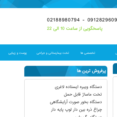
02188980794 - 091282960
پاسخگویی از ساعت 10 الی 22
ی
تخصصی ها
تخت بیمارستانی و جراحی
پوست و زیبایی
پرفروش ترین ها
دستگاه ویبره ایستاده لاغری
تخت ماساژ قابل حمل
دستگاه بخور صورت آرایشگاهی
چراغ ذره بین دار لوپ پایه دار