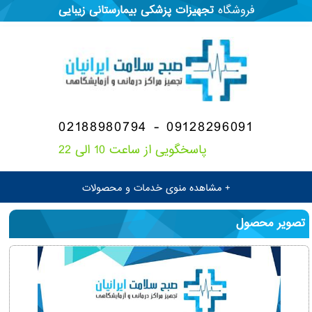
فروشگاه
تجهیزات پزشکی
بیمارستانی
زیبایی
02188980794 - 09128296091
پاسخگویی از ساعت 10 الی 22
+ مشاهده منوی خدمات و محصولات
تصویر محصول