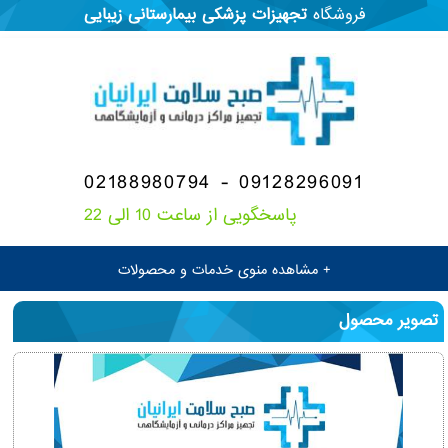
فروشگاه
تجهیزات پزشکی
بیمارستانی
زیبایی
02188980794 - 09128296091
پاسخگویی از ساعت 10 الی 22
+ مشاهده منوی خدمات و محصولات
تصویر محصول